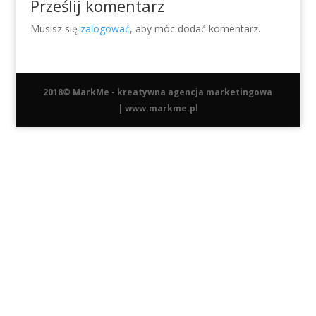
Prześlij komentarz
Musisz się
zalogować
, aby móc dodać komentarz.
2018©
MarkMe
- kreatywna agencja marketingowa
|
www.markme.pl