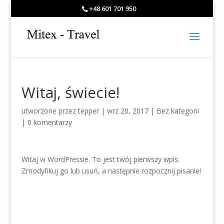
+48 601 701 950
Witaj, świecie!
utworzone przez
tepper
|
wrz 20, 2017
|
Bez kategorii
|
0 komentarzy
Witaj w WordPressie. To jest twój pierwszy wpis.
Zmodyfikuj go lub usuń, a następnie rozpocznij pisanie!